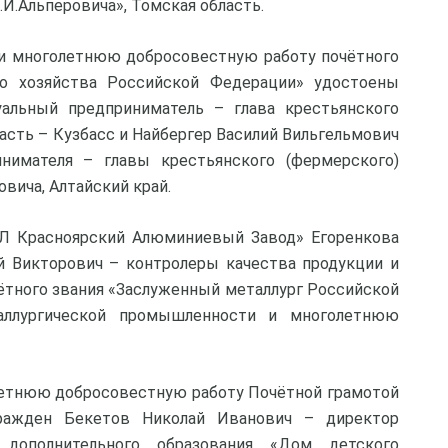
.И.Альперовича», Томская область.
а и многолетнюю добросовестную работу почётного
го хозяйства Российской Федерации» удостоены
альный предприниматель – глава крестьянского
асть – Кузбасс и Найбергер Василий Вильгельмович
нимателя – главы крестьянского (фермерского)
вича, Алтайский край.
Л Красноярский Алюминиевый Завод» Егоренкова
й Викторович – контролеры качества продукции и
ётного звания «Заслуженный металлург Российской
аллургической промышленности и многолетнюю
олетнюю добросовестную работу Почётной грамотой
ражден Бекетов Николай Иванович – директор
 дополнительного образования «Дом детского