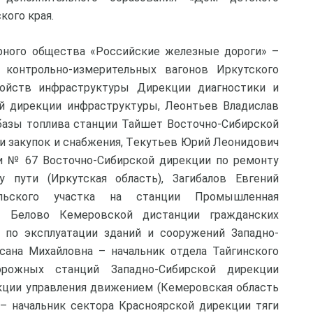
кого края.
рного общества «Российские железные дороги» –
контрольно-измерительных вагонов Иркутского
ройств инфраструктуры Дирекции диагностики и
й дирекции инфраструктуры, Леонтьев Владислав
базы топлива станции Тайшет Восточно-Сибирской
и закупок и снабжения, Tекутьев Юрий Леонидович
и № 67 Восточно-Сибирской дирекции по ремонту
 пути (Иркутская область), Загибалов Евгений
льского участка на станции Промышленная
и Белово Кемеровской дистанции гражданских
 по эксплуатации зданий и сооружений Западно-
сана Михайловна – начальник отдела Тайгинского
орожных станций Западно-Сибирской дирекции
кции управления движением (Кемеровская область
 – начальник сектора Красноярской дирекции тяги