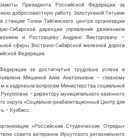
рамоты Президента Российской Федерации за
нюю добросовестную работу. Золотухиной Татьяне
 станции Топки Тайгинского центра организации
дно-Сибирской дирекции управления движением
ижением и Ростовцеву Андрею Викторовичу –
льной сферы Восточно-Сибирской железной дороги
ийской Федерации.
 Федерации за достигнутые трудовые успехи и
ъявлена Мишиной Алле Анатольевне – главному
вым и кадровым вопросам Министерства социальной
 Рухулловне – директору муниципального казенного
го округа «Социально-реабилитационный Центр для
ь – Кузбасс.
рганизации «Российские Студенческие Отряды»
телю совета ветеранов Иркутского регионального