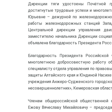
Дирекции тяги удостоены Почётной г
достигнутые трудовые успехи и многолет
Юрьевне – дежурной по железнодорожной
работы железнодорожных станций Запа
Центральной дирекции управления дв
заместителю начальника Дирекции социа
объявлена благодарность Президента Росс
Благодарность Президента Российской
многолетнюю добросовестную работу об
специалисту отдела управления по право
защиты Алтайского края и Юндиной Насихе
учреждения Анжеро-Судженского городско
несовершеннолетних», Кемеровская област
Членам общероссийской общественной о
Ежову Вячеславу Михайловичу – председа