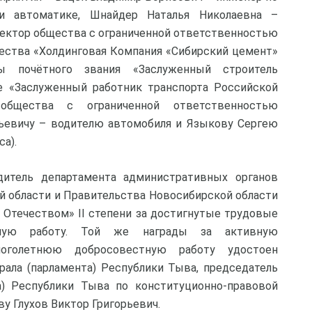
и автоматике, Шнайдер Наталья Николаевна –
ректор общества с ограниченной ответственностью
ества «Холдинговая Компания «Сибирский цемент»
ы почётного звания «Заслуженный строитель
е «Заслуженный работник транспорта Российской
общества с ограниченной ответственностью
ьевичу – водителю автомобиля и Языкову Сергею
а).
дитель департамента административных органов
й области и Правительства Новосибирской области
д Отечеством» II степени за достигнутые трудовые
ную работу. Той же награды за активную
ноголетнюю добросовестную работу удостоен
рала (парламента) Республики Тыва, председатель
а) Республики Тыва по конституционно-правовой
у Глухов Виктор Григорьевич.